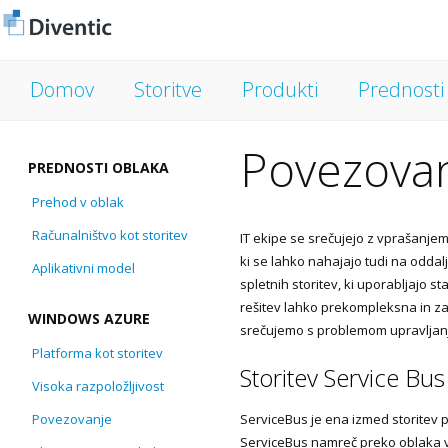
Domov
Storitve
Produkti
Prednosti
Povezovan
PREDNOSTI OBLAKA
Prehod v oblak
Računalništvo kot storitev
IT ekipe se srečujejo z vprašanje
ki se lahko nahajajo tudi na odda
Aplikativni model
spletnih storitev, ki uporabljajo 
rešitev lahko prekompleksna in za
WINDOWS AZURE
srečujemo s problemom upravljanja
Platforma kot storitev
Storitev Service Bus
Visoka razpoložljivost
Povezovanje
ServiceBus je ena izmed storitev 
ServiceBus namreč preko oblaka 