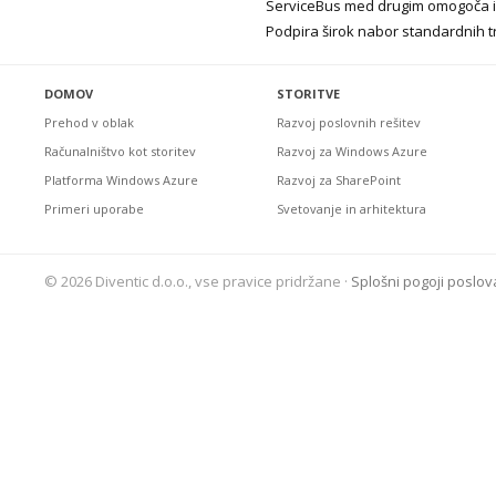
ServiceBus med drugim omogoča int
Podpira širok nabor standardnih tr
DOMOV
STORITVE
Prehod v oblak
Razvoj poslovnih rešitev
Računalništvo kot storitev
Razvoj za Windows Azure
Platforma Windows Azure
Razvoj za SharePoint
Primeri uporabe
Svetovanje in arhitektura
© 2026 Diventic d.o.o., vse pravice pridržane ·
Splošni pogoji poslov