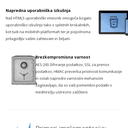
Napredna uporabniška izkušnja
Naš HTML5 uporabniški vmesnik omogoča bogato
uporabniško izkušnjo tako v spletnih brskalnikih,
kot tudi na mobilnih platformah ter je popolnoma
prilagodljiv vašim zahtevam in željam.
Brezkompromisna varnost
AES-265 šifriranje podatkov, SSL za prenos
podatkov, HMAC preverba pristnosti komunikacije
in ostali napredni varnostni mehanizmi
zagotavljajo, da so vaši pomembni podatki v
medmrežju ustrezno zaščiteni.