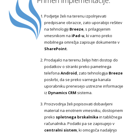
Primeri implementacije:
Podjetje želi na terenu izpolnjevati
predpisane obrazce, zato uporabijo rešitev
na tehnologiji
Breeze
, s prilagojenim
vmesnikom na
iPad-u
, ki varno preko
mobilnega omrežja zapisuje dokumente v
SharePoint
.
Prodajalci na terenu želijo hitri dostop do
podatkov o stranki preko pametnega
telefona
Android
, zato tehnologija
Breeze
poskrbi, da se preko varnega kanala
uporabniku prenesejo ustrezne informacije
iz
Dynamics CRM
sistema.
Proizvodnja želi popisovati dobavljeni
material na enotnem vmesniku, dostopnem
preko
spletnega brskalnika
in tabličnega
računalnika. Podatki pa se zapisujejo v
centralni sistem
, ki omogoča nadaljnjo