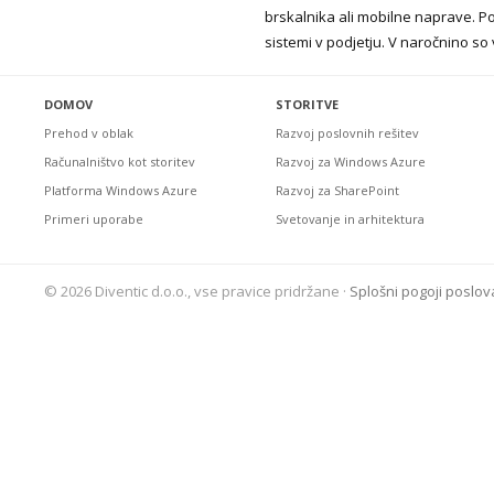
brskalnika ali mobilne naprave. Po
sistemi v podjetju. V naročnino s
DOMOV
STORITVE
Prehod v oblak
Razvoj poslovnih rešitev
Računalništvo kot storitev
Razvoj za Windows Azure
Platforma Windows Azure
Razvoj za SharePoint
Primeri uporabe
Svetovanje in arhitektura
© 2026 Diventic d.o.o., vse pravice pridržane ·
Splošni pogoji poslov