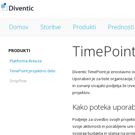
Domov
Storitve
Produkti
Prednosti
TimePoin
PRODUKTI
Platforma Breeze
TimePoint projektno delo
Diventic TimePoint je enostavno or
Uporaben je za tiste organizacije, 
Dropflow
in zunanji izvajalci podjetja že iz
projektov.
Kako poteka uporab
Podjetje za izvedbo svojih projekto
svoje aktivnosti in porabljene ure
svojega budgeta in stanja na proje