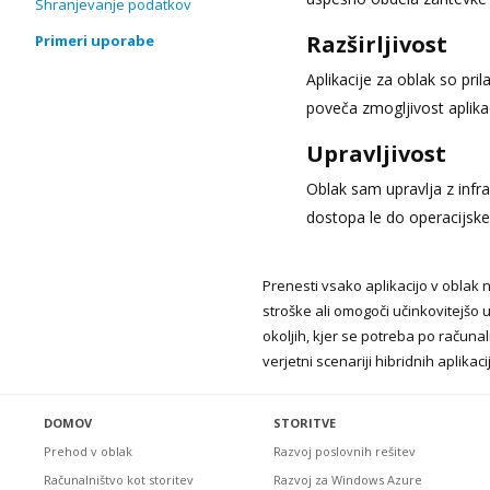
Shranjevanje podatkov
Razširljivost
Primeri uporabe
Aplikacije za oblak so pr
poveča zmogljivost aplikac
Upravljivost
Oblak sam upravlja z infra
dostopa le do operacijsk
Prenesti vsako aplikacijo v oblak 
stroške ali omogoči učinkovitejšo u
okoljih, kjer se potreba po računa
verjetni scenariji hibridnih aplikac
DOMOV
STORITVE
Prehod v oblak
Razvoj poslovnih rešitev
Računalništvo kot storitev
Razvoj za Windows Azure