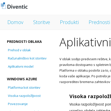
Domov
Storitve
Produkti
Prednosti
Aplikativn
PREDNOSTI OBLAKA
Prehod v oblak
Računalništvo kot storitev
V oblak sodijo predvsem rešitve, k
praviloma dostopamo s spletnim brs
Aplikativni model
Platforma v oblaku poskrbi za to, 
koda vaše aplikacije. Po potrebi 
WINDOWS AZURE
razporeditev bremena zahtevkov č
Platforma kot storitev
Visoka razpoložl
Visoka razpoložljivost
Povezovanje
Visoka razpoložljivost pom
uspešno obdela zahtevke u